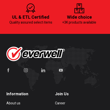
UL & ETL Certified
Wide choice
Quality assured select items
+3K products available
Information
Join Us
About us
Career